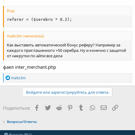
Код:
referer = ($serebro * 0.2);
maks3m написал(а):
Как выставить автоматический бонус реферу? Например за
каждого приглашенного +50 серебра. Ну и конечно с защитой
от накрутки по айпи все дела
фаел inter_merchant.php
Р
maks3m
е
а
к
Войдите или зарегистрируйтесь для ответа.
ц
и
и
Facebook
Twitter
Reddit
Pinterest
Tumblr
WhatsApp
Электронная
Ссылка
Поделиться:
:
Вопросы/Ответы
Russian (RU)