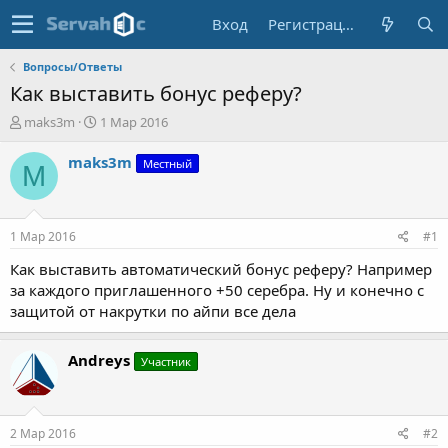
Вход
Регистрация
Вопросы/Ответы
Как выставить бонус реферу?
А
Д
maks3m
1 Мар 2016
в
а
т
т
maks3m
Местный
M
о
а
р
н
т
а
е
ч
1 Мар 2016
#1
м
а
ы
л
Как выставить автоматический бонус реферу? Например
а
за каждого приглашенного +50 серебра. Ну и конечно с
защитой от накрутки по айпи все дела
Andreys
Участник
2 Мар 2016
#2