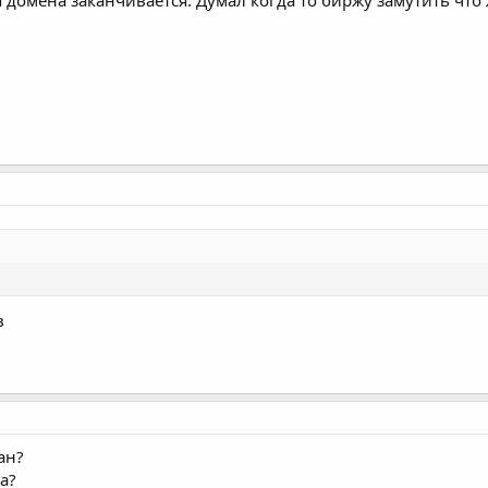
в
ан?
а?