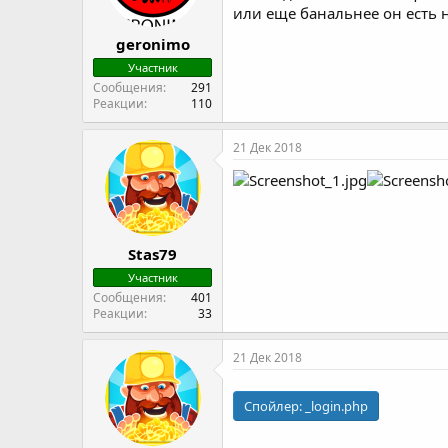
или еще банальнее он есть н
geronimo
Участник
Сообщения
291
Реакции
110
21 Дек 2018
Stas79
Участник
Сообщения
401
Реакции
33
21 Дек 2018
Спойлер:
_login.php