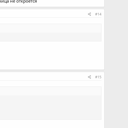
ница не откроется
#14
#15