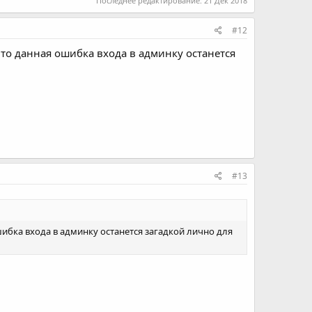
Последнее редактирование:
21 Дек 2018
#12
что данная ошибка входа в админку останется
#13
шибка входа в админку останется загадкой лично для