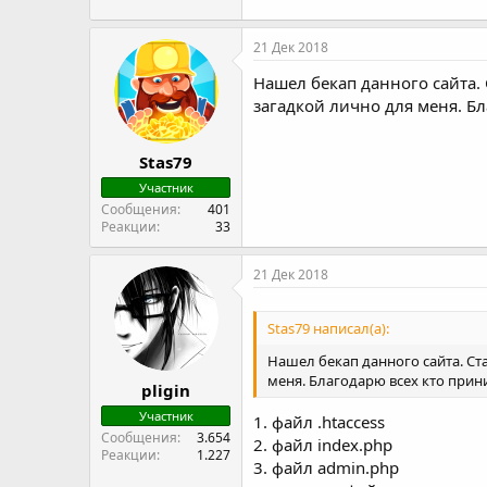
21 Дек 2018
Нашел бекап данного сайта. 
загадкой лично для меня. Б
Stas79
Участник
Сообщения
401
Реакции
33
21 Дек 2018
Stas79 написал(а):
Нашел бекап данного сайта. Ст
меня. Благодарю всех кто прин
pligin
Участник
1. файл .htaccess
Сообщения
3.654
2. файл index.php
Реакции
1.227
3. файл admin.php