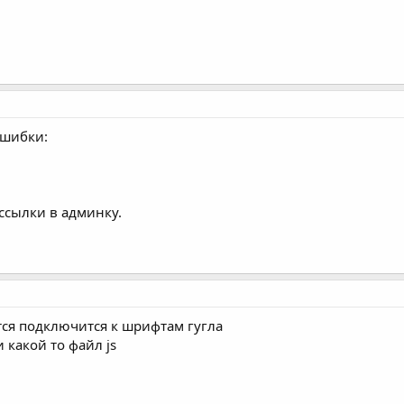
ошибки:
ссылки в админку.
тся подключится к шрифтам гугла
 какой то файл js