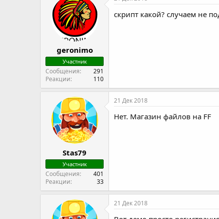
скрипт какой? случаем не п
geronimo
Участник
Сообщения
291
Реакции
110
21 Дек 2018
Нет. Магазин файлов на FF
Stas79
Участник
Сообщения
401
Реакции
33
21 Дек 2018
Вот демо просто регистрация