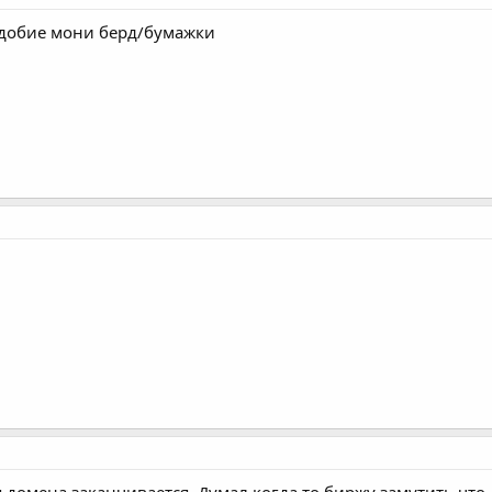
одобие мони берд/бумажки
 домена заканчивается. Думал когда то биржу замутить что 