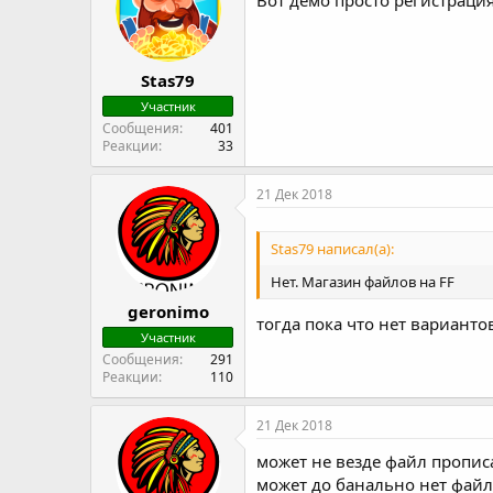
Stas79
Участник
Сообщения
401
Реакции
33
21 Дек 2018
Stas79 написал(а):
Нет. Магазин файлов на FF
geronimo
тогда пока что нет варианто
Участник
Сообщения
291
Реакции
110
21 Дек 2018
может не везде файл пропис
может до банально нет файл