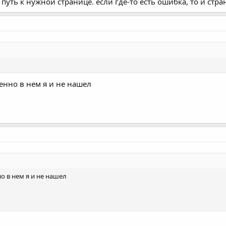
 путь к нужной странице. если где-то есть ошибка, то и стра
менно в нем я и не нашел
но в нем я и не нашел