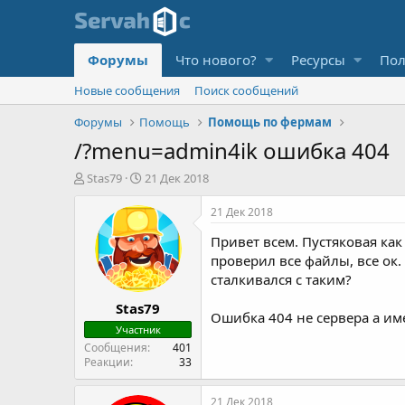
Форумы
Что нового?
Ресурсы
Пол
Новые сообщения
Поиск сообщений
Форумы
Помощь
Помощь по фермам
/?menu=admin4ik ошибка 404
А
Д
Stas79
21 Дек 2018
в
а
т
т
21 Дек 2018
о
а
Привет всем. Пустяковая ка
р
н
т
а
проверил все файлы, все ок.
е
ч
сталкивался с таким?
м
а
Stas79
ы
л
Ошибка 404 не сервера а им
а
Участник
Сообщения
401
Реакции
33
21 Дек 2018