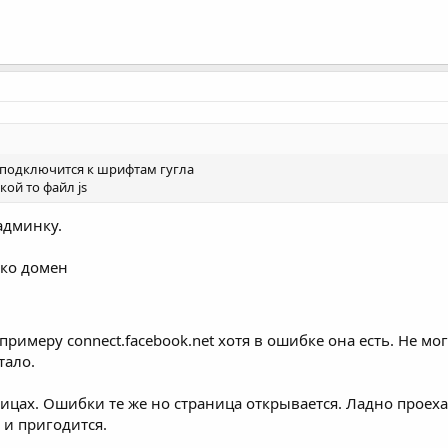
 подключится к шрифтам гугла
кой то файл js
админку.
ько домен
примеру connect.facebook.net хотя в ошибке она есть. Не мо
тало.
ицах. Ошибки те же но страница открывается. Ладно проеха
 и пригодится.