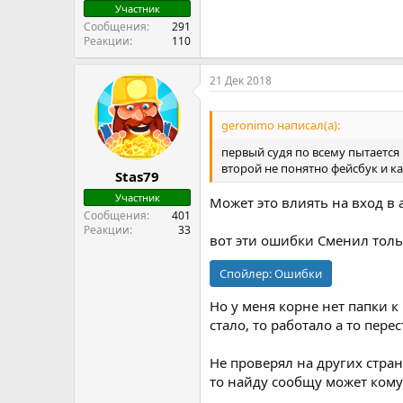
Участник
Сообщения
291
Реакции
110
21 Дек 2018
geronimo написал(а):
первый судя по всему пытается
второй не понятно фейсбук и ка
Stas79
Участник
Может это влиять на вход в 
Сообщения
401
Реакции
33
вот эти ошибки Сменил тол
Спойлер:
Ошибки
Но у меня корне нет папки к 
стало, то работало а то перес
Не проверял на других стран
то найду сообщу может кому