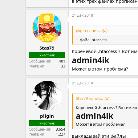
в этих трех файлах прописан
21 Дек 2018
pligin написал(а):
1. файл .htaccess
Stas79
Кореневой .htaccess ? Вот и
Участник
admin4ik
Сообщения
401
Реакции
33
Может в этом проблема?
21 Дек 2018
Stas79 написал(а):
Кореневой .htaccess ? Вот имен
admin4ik
pligin
Участник
Может в этом проблема?
Сообщения
3.654
Реакции
1.227
выкладывай эти файлы