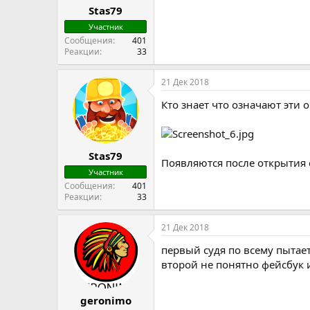
Stas79
Участник
Сообщения
401
Реакции
33
21 Дек 2018
Кто знает что означают эти 
Stas79
Появляются после открытия 
Участник
Сообщения
401
Реакции
33
21 Дек 2018
первый судя по всему пытае
второй не понятно фейсбук и
geronimo