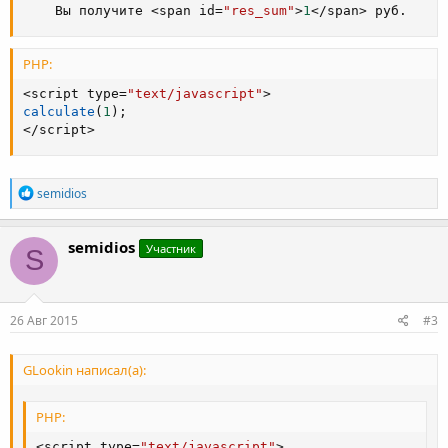
    Вы получите 
<
span id
=
"res_sum"
>
1
<
/
span
>
 руб
.
PHP:
<
script type
=
"text/javascript"
>
calculate
(
1
)
;
<
/
script
>
Р
semidios
е
а
к
semidios
Участник
S
ц
и
и
:
26 Авг 2015
#3
GLookin написал(а):
PHP:
<
script type
=
"text/javascript"
>