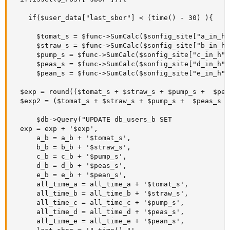
    if($user_data["last_sbor"] < (time() - 30) ){

      $tomat_s = $func->SumCalc($sonfig_site["a_in_h"
      $straw_s = $func->SumCalc($sonfig_site["b_in_h"
      $pump_s = $func->SumCalc($sonfig_site["c_in_h"]
      $peas_s = $func->SumCalc($sonfig_site["d_in_h"]
      $pean_s = $func->SumCalc($sonfig_site["e_in_h"]
  $exp = round(($tomat_s + $straw_s + $pump_s +  $pea
  $exp2 = ($tomat_s + $straw_s + $pump_s +  $peas_s +
      $db->Query("UPDATE db_users_b SET

  exp = exp + '$exp',

      a_b = a_b + '$tomat_s',

      b_b = b_b + '$straw_s',

      c_b = c_b + '$pump_s',

      d_b = d_b + '$peas_s',

      e_b = e_b + '$pean_s',

      all_time_a = all_time_a + '$tomat_s',

      all_time_b = all_time_b + '$straw_s',

      all_time_c = all_time_c + '$pump_s',

      all_time_d = all_time_d + '$peas_s',

      all_time_e = all_time_e + '$pean_s',
