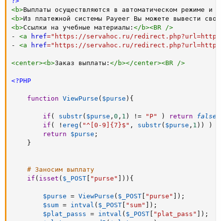
?>
<
b
>
Выплаты осуществляются в автоматическом режиме и т
<
b
>
Из платежной системы Payeer Вы можете вывести свои
<
b
>
Ссылки на учебные материалы:
</
b
>
<
BR
/>
- 
<
a
href
=
"
https://servahoc.ru/redirect.php?url=http:
- 
<
a
href
=
"
https://servahoc.ru/redirect.php?url=http:
<
center
>
<
b
>
Заказ выплаты:
</
b
>
</
center
>
<
BR
/>
<?PHP
function
ViewPurse
(
$purse
)
{
if
(
substr
(
$purse
,
0
,
1
)
!=
"P"
)
return
false
;
if
(
!
ereg
(
"^[0-9]{7}$"
,
substr
(
$purse
,
1
)
)
)
r
return
$purse
;
}
# Заносим выплату
if
(
isset
(
$_POST
[
"purse"
]
)
)
{
$purse
=
ViewPurse
(
$_POST
[
"purse"
]
)
;
$sum
=
intval
(
$_POST
[
"sum"
]
)
;
$plat_passs
=
intval
(
$_POST
[
"plat_pass"
]
)
;