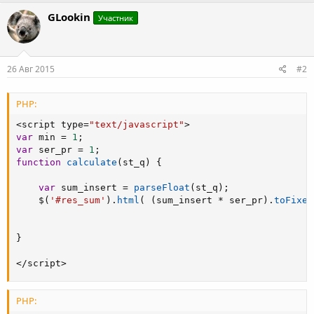
GLookin
Участник
26 Авг 2015
#2
PHP:
<
script type
=
"text/javascript"
>
var
 min 
=
1
;
var
 ser_pr 
=
1
;
function
calculate
(
st_q
)
{
var
 sum_insert 
=
parseFloat
(
st_q
)
;
    $
(
'#res_sum'
)
.
html
(
(
sum_insert 
*
 ser_pr
)
.
toFixed
}
<
/
script
>
PHP: