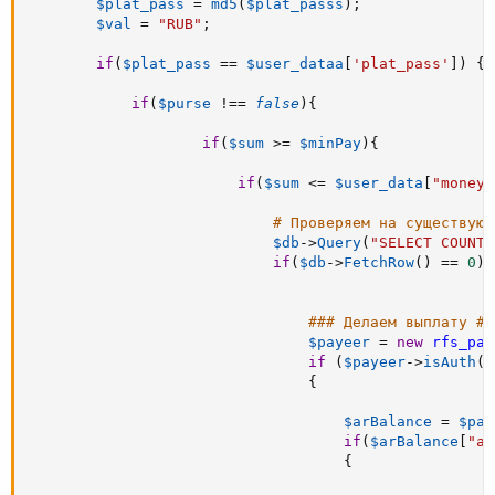
$plat_pass
=
md5
(
$plat_passs
)
;
$val
=
"RUB"
;
if
(
$plat_pass
==
$user_dataa
[
'plat_pass'
]
)
{
if
(
$purse
!==
false
)
{
if
(
$sum
>=
$minPay
)
{
if
(
$sum
<=
$user_data
[
"money_
# Проверяем на существующ
$db
-
>
Query
(
"SELECT COUNT(
if
(
$db
-
>
FetchRow
(
)
==
0
)
{
### Делаем выплату ##
$payeer
=
new
rfs_pay
if
(
$payeer
-
>
isAuth
(
)
{
$arBalance
=
$pay
if
(
$arBalance
[
"au
{