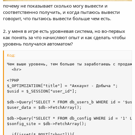
почему не показывает сколько могу вывести и
соответственно получить, и когда пытаюсь вывести
говорит, что пытаюсь вывести больше чем есть.
2. у меня в игре есть уровневая система, но во-первых
как понять за что начисляют опыт и как сделать чтобы
уровень получался автоматом?
Код:
Чем выше уровень, тем больше ты заработаешь с продажи.
  <hr>

<?PHP

$_OPTIMIZATION["title"] = "Аккаунт - Добыча ";

$usid = $_SESSION["user_id"];

$db->Query("SELECT * FROM db_users_b WHERE id = '$usi
$user_data = $db->FetchArray();

$db->Query("SELECT * FROM db_config WHERE id = '1' LI
$sonfig_site = $db->FetchArray();

  if(isset($_POST["sbor"])){
