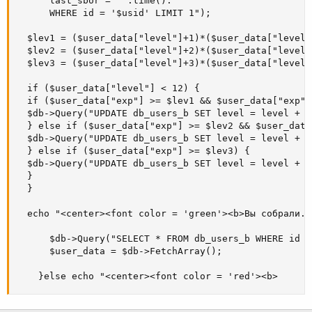
      last_sbor = '".time()."'

      WHERE id = '$usid' LIMIT 1");

  $lev1 = ($user_data["level"]+1)*($user_data["level"
  $lev2 = ($user_data["level"]+2)*($user_data["level"
  $lev3 = ($user_data["level"]+3)*($user_data["level"
  if ($user_data["level"] < 12) {

  if ($user_data["exp"] >= $lev1 && $user_data["exp"]
  $db->Query("UPDATE db_users_b SET level = level + '
  } else if ($user_data["exp"] >= $lev2 && $user_data
  $db->Query("UPDATE db_users_b SET level = level + '
  } else if ($user_data["exp"] >= $lev3) {

  $db->Query("UPDATE db_users_b SET level = level + '
  }

  }

  echo "<center><font color = 'green'><b>Вы собрали. 
      $db->Query("SELECT * FROM db_users_b WHERE id =
      $user_data = $db->FetchArray();

    }else echo "<center><font color = 'red'><b>