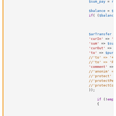
$sum_pay
=
ro
$balance
=
$a
if
(
(
$balance
$arTransfer
=
'curIn'
=
>
'R
'sum'
=
>
$sum
'curOut'
=
>
'
'to'
=
>
$purs
//'to' => '+7
//'to' => 'P1
'comment'
=
>
//'anonim' =>
//'protect' =
//'protectPer
//'protectCod
)
)
;
if
(
!
empt
{