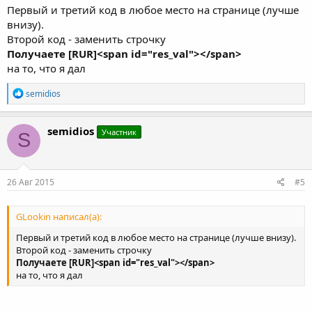
Первый и третий код в любое место на странице (лучше
внизу).
Второй код - заменить строчку
Получаете [RUR]<span id="res_val"></span>
на то, что я дал
Р
semidios
е
а
к
semidios
Участник
S
ц
и
и
:
26 Авг 2015
#5
GLookin написал(а):
Первый и третий код в любое место на странице (лучше внизу).
Второй код - заменить строчку
Получаете [RUR]<span id="res_val"></span>
на то, что я дал