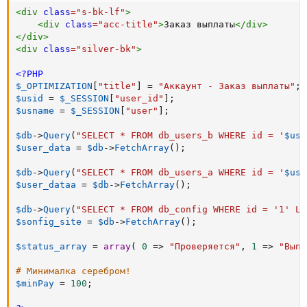
<
div
class
=
"
s-bk-lf
"
>
<
div
class
=
"
acc-title
"
>
Заказ выплаты
</
div
>
</
div
>
<
div
class
=
"
silver-bk
"
>
<?PHP
$_OPTIMIZATION
[
"title"
]
=
"Аккаунт - Заказ выплаты"
;
$usid
=
$_SESSION
[
"user_id"
]
;
$usname
=
$_SESSION
[
"user"
]
;
$db
-
>
Query
(
"SELECT * FROM db_users_b WHERE id = '
$usi
$user_data
=
$db
-
>
FetchArray
(
)
;
$db
-
>
Query
(
"SELECT * FROM db_users_a WHERE id = '
$usi
$user_dataa
=
$db
-
>
FetchArray
(
)
;
$db
-
>
Query
(
"SELECT * FROM db_config WHERE id = '1' LI
$sonfig_site
=
$db
-
>
FetchArray
(
)
;
$status_array
=
array
(
0
=
>
"Проверяется"
,
1
=
>
"Выпл
# Минималка серебром!
$minPay
=
100
;