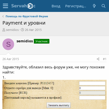
Вход
Регистрация
Помощь по Фруктовой Ферме
Payment и уровни
А
Д
semidios
26 Авг 2015
в
а
т
т
semidios
Участник
S
о
а
р
н
т
а
е
ч
26 Авг 2015
#1
м
а
ы
л
Здравствуйте, облазил весь форум уже, не могу похожее
а
найти:
1.