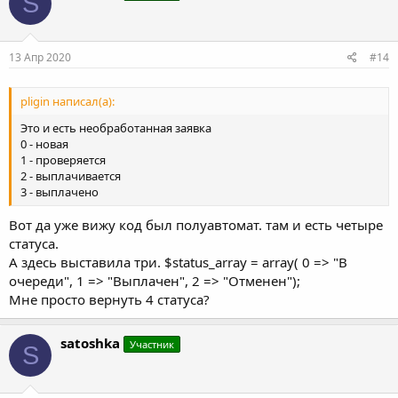
S
if
(
$db
-
>
FetchRow
(
)
==
0
)
{
и
$waves
=
new
Payapi
(
)
;
и
:
$balance
=
$waves
-
>
tokens
(
)
13 Апр 2020
#14
if
(
$balance
>=
$sum
)
{
pligin написал(а):
$db
-
>
Query
(
"INSERT INTO
                                                VAL
Это и есть необработанная заявка
0 - новая
$db
-
>
Query
(
"UPDATE db_u
1 - проверяется
2 - выплачивается
}
else
{
3 - выплачено
echo
"<center><font col
}
Вот да уже вижу код был полуавтомат. там и есть четыре
}
else
echo
"<center><font color
статуса.
А здесь выставила три. $status_array = array( 0 => "В
очереди", 1 => "Выплачен", 2 => "Отменен");
}
else
echo
"<center><font color = '
Мне просто вернуть 4 статуса?
}
else
echo
"<center><b><font color = 'r
satoshka
Участник
}
else
echo
"<center><b><font color = 'red'>
S
}
else
echo
"<center><b><font color = 'red'>Паро
}
?>