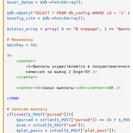
$user_dataa
=
$db
-
>
FetchArray
(
)
;
$db
-
>
Query
(
"SELECT * FROM db_config WHERE id = '1' LI
$sonfig_site
=
$db
-
>
FetchArray
(
)
;
$status_array
=
array
(
0
=
>
"В очереди"
,
1
=
>
"Выплач
# Минималка
$minPay
=
50
;
?>
<
center
>
<
b
>
Выплаты осуществляются в полуавтоматическо
        комиссия за вывод 2 Doge
<
BR
/>
</
center
>
<
center
>
<
b
>
Заказ выплаты:
</
b
>
</
center
>
<
BR
/>
<?PHP
# Заносим выплату
if
(
isset
(
$_POST
[
"pursed"
]
)
)
{
$pursed
=
strlen
(
$_POST
[
"pursed"
]
)
==
34
?
$_POST
$sum
=
intval
(
$_POST
[
"sum"
]
)
;
$plat_passs
=
intval
(
$_POST
[
"plat_pass"
]
)
;