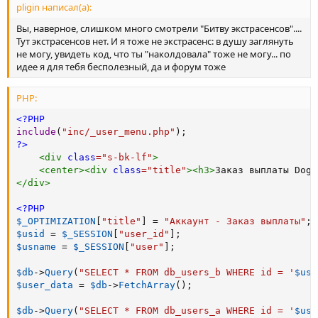
pligin написал(а):
Вы, наверное, слишком много смотрели "Битву экстрасенсов"....
Тут экстрасенсов нет. И я тоже не экстрасенс: в душу заглянуть
не могу, увидеть код, что ты "наколдовала" тоже не могу... по
идее я для тебя бесполезный, да и форум тоже
PHP:
<?PHP
include
(
"inc/_user_menu.php"
)
;
?>
<
div
class
=
"
s-bk-lf
"
>
<
center
>
<
div
class
=
"
title
"
>
<
h3
>
Заказ выплаты Doge
</
div
>
<?PHP
$_OPTIMIZATION
[
"title"
]
=
"Аккаунт - Заказ выплаты"
;
$usid
=
$_SESSION
[
"user_id"
]
;
$usname
=
$_SESSION
[
"user"
]
;
$db
-
>
Query
(
"SELECT * FROM db_users_b WHERE id = '
$usi
$user_data
=
$db
-
>
FetchArray
(
)
;
$db
-
>
Query
(
"SELECT * FROM db_users_a WHERE id = '
$usi