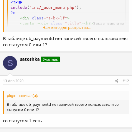
<?PHP
include
(
"inc/_user_menu.php"
)
;
?>
<
div
class
=
"
s-bk-lf
"
>
<
center
>
<
div
class
=
"
title
"
>
<
h3
>
Заказ выплаты Do
Нажмите для раскрытия...
</
div
>
В таблице db_paymentd нет записей твоего пользователя
<?PHP
со статусом 0 или 1?
$_OPTIMIZATION
[
"title"
]
=
"Аккаунт - Заказ выплаты"
$usid
=
$_SESSION
[
"user_id"
]
;
$usname
=
$_SESSION
[
"user"
]
;
satoshka
Участник
S
$db
-
>
Query
(
"SELECT * FROM db_users_b WHERE id = '
$u
$user_data
=
$db
-
>
FetchArray
(
)
;
13 Апр 2020
#12
$db
-
>
Query
(
"SELECT * FROM db_users_a WHERE id = '
$u
$user_dataa
=
$db
-
>
FetchArray
(
)
;
pligin написал(а):
$db
-
>
Query
(
"SELECT * FROM db_config WHERE id = '1' 
$sonfig_site
=
$db
-
>
FetchArray
(
)
;
В таблице db_paymentd нет записей твоего пользователя со
статусом 0 или 1?
$status_array
=
array
(
0
=
>
"В очереди"
,
1
=
>
"Выпл
со статусом 1 есть.
# Минималка
$minPay
=
50
;