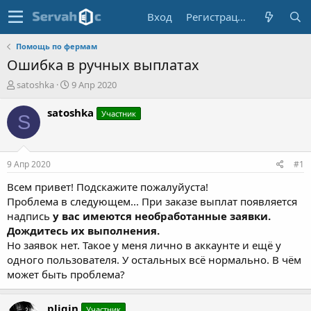
Вход
Регистрация
Помощь по фермам
Ошибка в ручных выплатах
А
Д
satoshka
9 Апр 2020
в
а
т
т
satoshka
Участник
S
о
а
р
н
т
а
е
ч
9 Апр 2020
#1
м
а
ы
л
Всем привет! Подскажите пожалуйуста!
а
Проблема в следующем... При заказе выплат появляется
надпись
у вас имеются необработанные заявки.
Дождитесь их выполнения.
Но заявок нет. Такое у меня лично в аккаунте и ещё у
одного пользователя. У остальных всё нормально. В чём
может быть проблема?
pligin
Участник