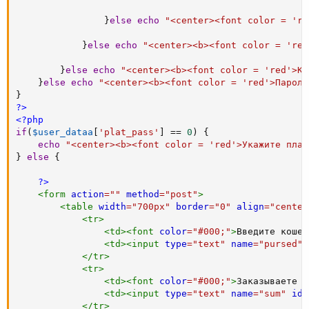
}
else
echo
"<center><font color = 're
}
else
echo
"<center><b><font color = 'red
}
else
echo
"<center><b><font color = 'red'>Ко
}
else
echo
"<center><b><font color = 'red'>Пароли
}
?>
<?php
if
(
$user_dataa
[
'plat_pass'
]
==
0
)
{
echo
"<center><b><font color = 'red'>Укажите плат
}
else
{
?>
<
form
action
=
"
"
method
=
"
post
"
>
<
table
width
=
"
700px
"
border
=
"
0
"
align
=
"
center
<
tr
>
<
td
>
<
font
color
=
"
#000;
"
>
Введите кошел
<
td
>
<
input
type
=
"
text
"
name
=
"
pursed
"
</
tr
>
<
tr
>
<
td
>
<
font
color
=
"
#000;
"
>
Заказываете 
<
<
td
>
<
input
type
=
"
text
"
name
=
"
sum
"
id
=
</
tr
>