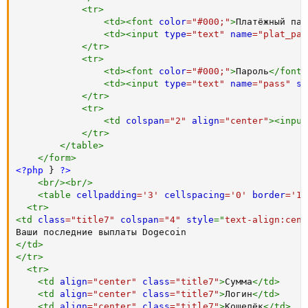
<
tr
>
<
td
>
<
font
color
=
"
#000;
"
>
Платёжный пар
<
td
>
<
input
type
=
"
text
"
name
=
"
plat_pas
</
tr
>
<
tr
>
<
td
>
<
font
color
=
"
#000;
"
>
Пароль
</
font
>
<
td
>
<
input
type
=
"
text
"
name
=
"
pass
"
si
</
tr
>
<
tr
>
<
td
colspan
=
"
2
"
align
=
"
center
"
>
<
input
</
tr
>
</
table
>
</
form
>
<?php
}
?>
<
br
/>
<
br
/>
<
table
cellpadding
=
'
3
'
cellspacing
=
'
0
'
border
=
'
1
'
<
tr
>
<
td
class
=
"
title7
"
colspan
=
"
4
"
style
="
text-align
:
cent
</
td
>
</
tr
>
<
tr
>
<
td
align
=
"
center
"
class
=
"
title7
"
>
Сумма
</
td
>
<
td
align
=
"
center
"
class
=
"
title7
"
>
Логин
</
td
>
<
td
align
=
"
center
"
class
=
"
title7
"
>
Кошелёк
</
td
>