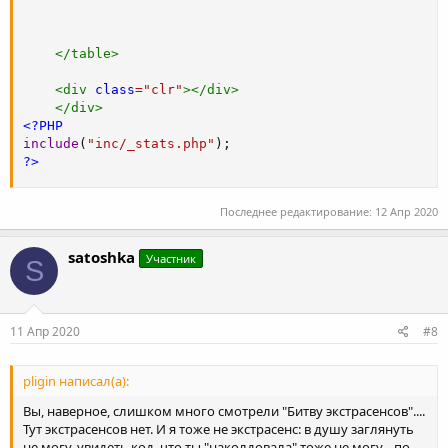
</
table
>
<
div
class
=
"
clr
"
>
</
div
>
</
div
>
<?PHP
include
(
"inc/_stats.php"
)
;
?>
Последнее редактирование:
12 Апр 2020
satoshka
Участник
S
11 Апр 2020
#8
pligin написал(а):
Вы, наверное, слишком много смотрели "Битву экстрасенсов"....
Тут экстрасенсов нет. И я тоже не экстрасенс: в душу заглянуть
не могу, увидеть код, что ты "наколдовала" тоже не могу... по