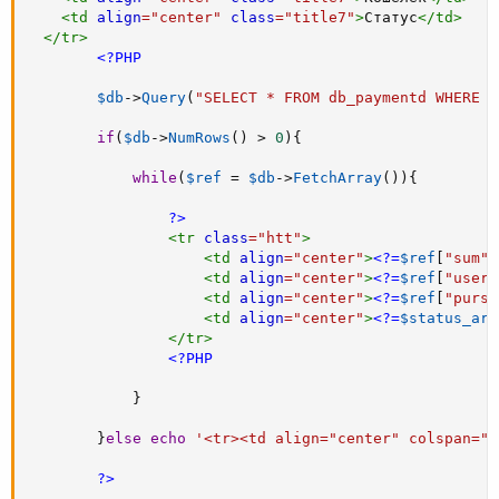
<
td
align
=
"
center
"
class
=
"
title7
"
>
Статус
</
td
>
</
tr
>
<?PHP
$db
-
>
Query
(
"SELECT * FROM db_paymentd WHERE u
if
(
$db
-
>
NumRows
(
)
>
0
)
{
while
(
$ref
=
$db
-
>
FetchArray
(
)
)
{
?>
<
tr
class
=
"
htt
"
>
<
td
align
=
"
center
"
>
<?=
$ref
[
"sum"
]
<
td
align
=
"
center
"
>
<?=
$ref
[
"user"
<
td
align
=
"
center
"
>
<?=
$ref
[
"purse
<
td
align
=
"
center
"
>
<?=
$status_arr
</
tr
>
<?PHP
}
}
else
echo
'<tr><td align="center" colspan="5
?>