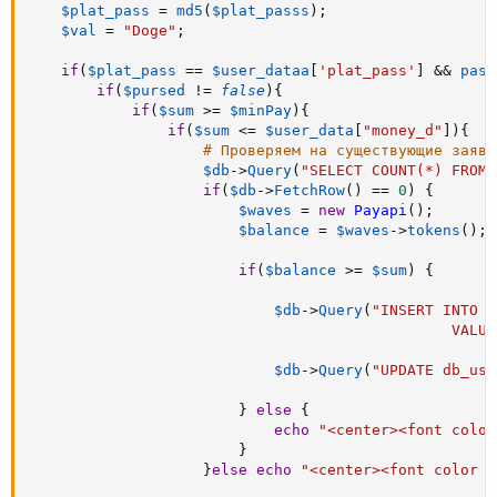
$plat_pass
=
md5
(
$plat_passs
)
;
$val
=
"Doge"
;
if
(
$plat_pass
==
$user_dataa
[
'plat_pass'
]
&&
pass
if
(
$pursed
!=
false
)
{
if
(
$sum
>=
$minPay
)
{
if
(
$sum
<=
$user_data
[
"money_d"
]
)
{
# Проверяем на существующие заявк
$db
-
>
Query
(
"SELECT COUNT(*) FROM 
if
(
$db
-
>
FetchRow
(
)
==
0
)
{
$waves
=
new
Payapi
(
)
;
$balance
=
$waves
-
>
tokens
(
)
;
if
(
$balance
>=
$sum
)
{
$db
-
>
Query
(
"INSERT INTO d
                                                VALUE
$db
-
>
Query
(
"UPDATE db_use
}
else
{
echo
"<center><font color
}
}
else
echo
"<center><font color =