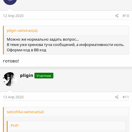
12 Апр 2020
#10
pligin написал(а):
Можно же нормально задать вопрос...
В теме уже хренова туча сообщений, а информативности ноль.
Оформи код в BB код
готово!
pligin
Участник
13 Апр 2020
#11
satoshka написал(а):
PHP: