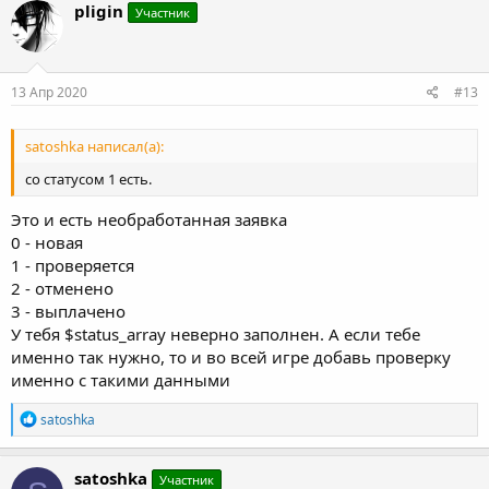
pligin
Участник
?>
<
center
>
<
b
>
Выплаты осуществляются в полуавтоматичес
        комиссия за вывод 2 Doge
<
BR
/>
13 Апр 2020
#13
</
center
>
satoshka написал(а):
<
center
>
<
b
>
Заказ выплаты:
</
b
>
</
center
>
<
BR
/>
со статусом 1 есть.
<?PHP
Это и есть необработанная заявка
# Заносим выплату
0 - новая
if
(
isset
(
$_POST
[
"pursed"
]
)
)
{
1 - проверяется
$pursed
=
strlen
(
$_POST
[
"pursed"
]
)
==
34
?
$_PO
$sum
=
intval
(
$_POST
[
"sum"
]
)
;
2 - отменено
$plat_passs
=
intval
(
$_POST
[
"plat_pass"
]
)
;
3 - выплачено
$plat_pass
=
md5
(
$plat_passs
)
;
У тебя $status_array неверно заполнен. А если тебе
$val
=
"Doge"
;
именно так нужно, то и во всей игре добавь проверку
именно с такими данными
if
(
$plat_pass
==
$user_dataa
[
'plat_pass'
]
&&
pa
if
(
$pursed
!=
false
)
{
Р
satoshka
if
(
$sum
>=
$minPay
)
{
е
if
(
$sum
<=
$user_data
[
"money_d"
]
)
{
а
# Проверяем на существующие зая
к
satoshka
Участник
$db
-
>
Query
(
"SELECT COUNT(*) FRO
ц