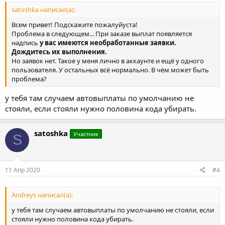
satoshka написал(а):
Всем привет! Подскажите пожалуйуста!
Проблема в следующем... При заказе выплат появляется
надпись
у вас имеются необработанные заявки.
Дождитесь их выполнения.
Но заявок нет. Такое у меня лично в аккаунте и ещё у одного
пользователя. У остальных всё нормально. В чём может быть
проблема?
у тебя там случаем автовыплаты по умолчанию не
стояли, если стояли нужно половина кода убирать.
satoshka
Участник
S
11 Апр 2020
#4
Andreys написал(а):
у тебя там случаем автовыплаты по умолчанию не стояли, если
стояли нужно половина кода убирать.