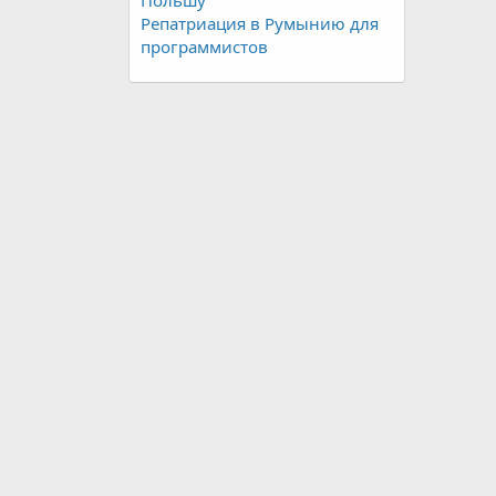
Польшу
Репатриация в Румынию для
программистов