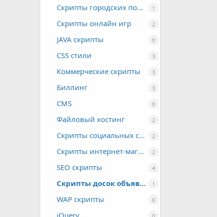
Скрипты городских порталов
1
Скрипты онлайн игр
2
JAVA скрипты
0
CSS стили
3
Коммерческие скрипты
3
Биллинг
3
CMS
0
Файловый хостинг
2
Скрипты социальных сетей
2
Скрипты интернет-магазинов
2
SEO скрипты
4
Скрипты досок объявлений
1
WAP скрипты
0
jQuery
0