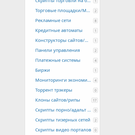
Скрипты торговли на бирже
1
к
Торговые площадки/Молы
2
а
Рекламные сети
8
Кредитные автоматы
р
1
Конструкторы сайтов/шаблонов
1
е
Панели управления
2
с
Платежные системы
4
у
Биржи
1
р
Мониторинги экономических игр
4
Торрент трэкеры
0
с
Клоны сайтов/рипы
17
а
Скрипты порно/адальт сайтов
0
Скрипты тизерных сетей
2
Скрипты видео порталов
0