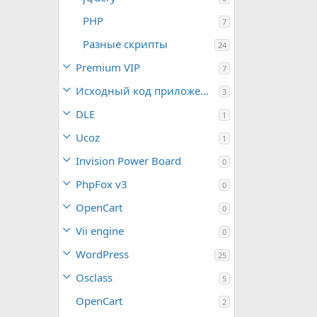
PHP
7
Разные скрипты
24
Premium VIP
7
Исходный код приложений
3
DLE
1
Ucoz
1
Invision Power Board
0
PhpFox v3
0
OpenCart
0
Vii engine
0
WordPress
25
Osclass
5
OpenCart
2