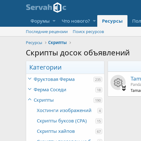
Форумы
Что нового?
Ресурсы
Пол
Последние рецензии
Поиск ресурсов
Ресурсы
Скрипты
Скрипты досок объявлений
Категории
Tam
Фруктовая Ферма
235
Pand
Ферма Соседи
18
Tamar
И
Скрипты
190
Хостинги изображений
к
4
Скрипты буксов (CPA)
15
о
Скрипты хайпов
67
н