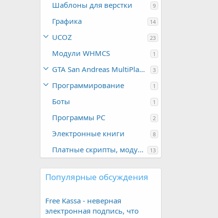
Шаблоны для верстки
9
Графика
14
UCOZ
23
Модули WHMCS
1
GTA San Andreas MultiPlayer
3
Программирование
1
Боты
1
Программы PC
2
Электронные книги
8
Платные скрипты, модули...
13
Популярные обсуждения
Free Kassa - неверная
электронная подпись, что