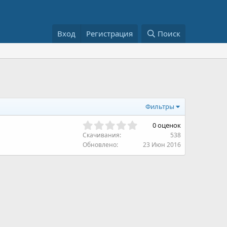
Вход
Регистрация
Поиск
Фильтры
0
0 оценок
,
Скачивания
538
0
Обновлено
23 Июн 2016
0
з
в
ё
з
д